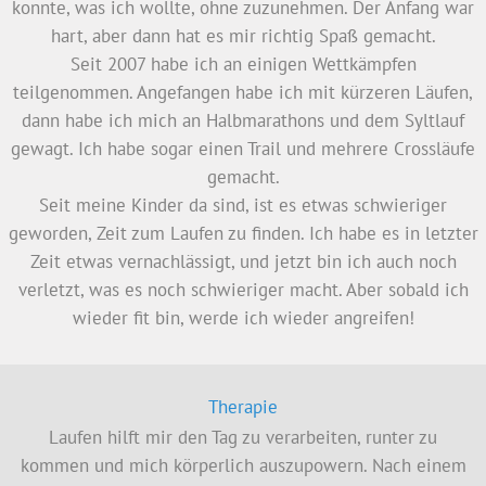
Seit meine Kinder da sind, ist es etwas schwieriger
geworden, Zeit zum Laufen zu finden. Ich habe es in letzter
Zeit etwas vernachlässigt, und jetzt bin ich auch noch
verletzt, was es noch schwieriger macht. Aber sobald ich
wieder fit bin, werde ich wieder angreifen!
Therapie
Laufen hilft mir den Tag zu verarbeiten, runter zu
kommen und mich körperlich auszupowern. Nach einem
Lauf bin ich ein viel zufriedenerer Mensch. Und anstatt in
irgendeinem stickigen Fitnessstudio, bin ich viel an der
frischen Luft. Außerdem hilft die körperliche Fitness, die
man sich beim Ausdauersport Laufen antrainiert, auch in
allen anderen Lebenslagen.
Und Laufen kann man immer und überall. Das gefällt mir
besonders daran. So sind die Laufschuhe auch im Urlaub
immer mit dabei und ich erkunde die Gegend laufend.
Hier ist der Start, dort das Ziel.
Dazwischen musst du laufen.