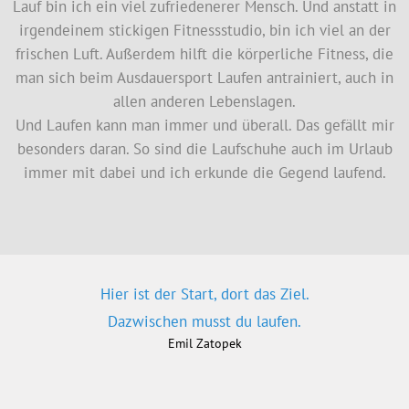
Emil Zatopek
iPod & NIKE+
Mit dabei sind bei jedem Lauf natürlich meine Apple
Watch und die AirPods (früher iPod & NIKE+ Sensor).
Damit nehme ich jeden Lauf auf und kann ihn über eine
NIKE-App auf dem iPhone abgleichen. So habe ich nicht
nur die Kontrolle über meine Läufe, sondern kann auch
gegen Läufer auf der ganzen Welt zum Wettkampf
antreten. Wer läuft z.B. die meisten Kilometer in den
nächsten 10 Tagen oder wer ist Schnellster über 5 km.
Das mag jetzt für viele völlig bescheuert klingen, aber
ich oute mich da bereitwillig als die typische Spezies
»Mann«, die den Wettkampf und die Herausforderung
einfach braucht ;-)
Ergebnisse