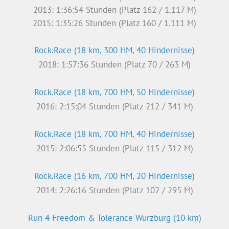
Krankenhauslauf Kitzingen (13,9 km)
2008: 01:03:15 Stunden (Platz 56 / 124 M)
HRS BusinessRun Cologne (5 km)
2008: 22:45 Minuten (Platz 145 / 1422)
Diese Website verwendet ausschließlich technisch
notwendige Cookies. Bitte lesen Sie unsere
Datenschutzerklärung
für Details.
Ablehnen
Annehmen
© 2026 MacMann
Kontakt
|
Disclaimer