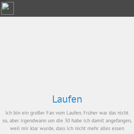
Menü
Laufen
Ich bin ein großer Fan vom Laufen. Früher war das nicht
so, aber irgendwann um die 30 habe ich damit angefangen,
weil mir klar wurde, dass ich nicht mehr alles essen
konnte, was ich wollte, ohne zuzunehmen. Der Anfang war
hart, aber dann hat es mir richtig Spaß gemacht.
Seit 2007 habe ich an einigen Wettkämpfen
teilgenommen. Angefangen habe ich mit kürzeren Läufen,
dann habe ich mich an Halbmarathons und dem Syltlauf
gewagt. Ich habe sogar einen Trail und mehrere Crossläufe
gemacht.